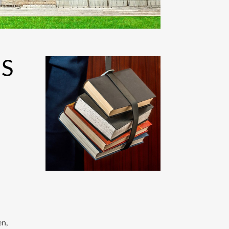
 U
en,