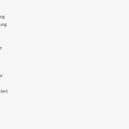
ang
sung
e
er
iert