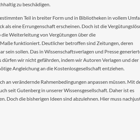
chhaltig zu beschädigen.
stimmten Teil in breiter Form und in Bibliotheken in vollem Umf
ick als eine Errungenschaft erscheinen. Doch ist die Vergütungslö
 ob die Weiterleitung von Vergütungen über die
aße funktioniert. Deutlicher betroffen sind Zeitungen, deren
bar sein sollen. Das in Wissenschaftsverlagen und Presse generiert
 dürfen wir nicht gefährden, indem wir Autoren Verlagen und der
ötige Angleichung an die Kostenlosgesellschaft entziehen.
ng sich an verändernde Rahmenbedingungen anpassen müssen. Mit d
ch seit Gutenberg in unserer Wissensgesellschaft. Daher ist es
ren. Doch die bisherigen Ideen sind abzulehnen. Hier muss nachjust