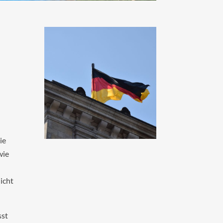
ie
wie
icht
sst