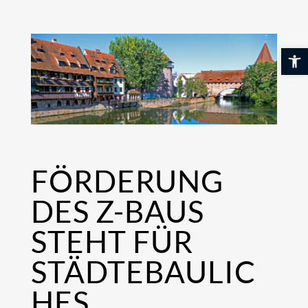
Skip
to
content
Werkzeuglei
FÖRDERUNG
DES Z-BAUS
STEHT FÜR
STÄDTEBAULIC
HES