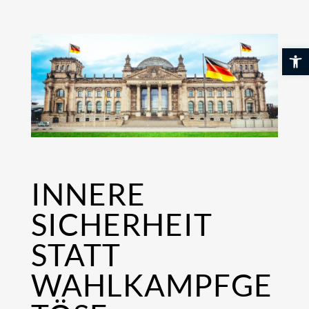
Skip
to
content
Werkzeuglei
INNERE
SICHERHEIT
STATT
WAHLKAMPFGE