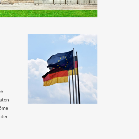
ne
naten
röme
 der