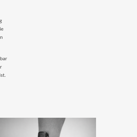
g
ie
en
hbar
r
st.