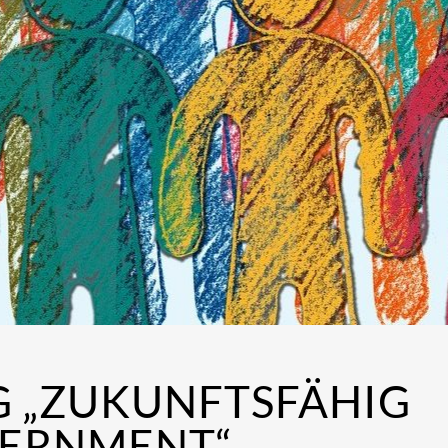
G „ZUKUNFTSFÄHIG
VERNMENT“