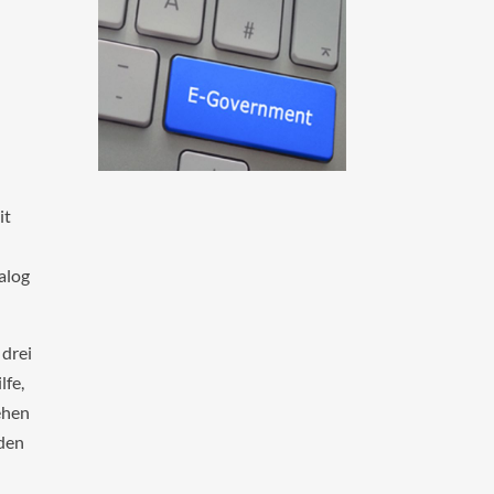
it
alog
drei
lfe,
tehen
rden