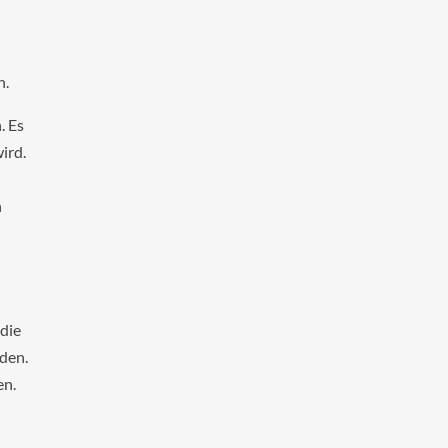
n.
. Es
ird.
n
die
den.
en.