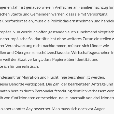
ngenen Jahr ist genauso wie ein Vielfaches an Familiennachzug für
ischen Städte und Gemeinden warnen, dass sie mit Versorgung,
e überfordert seien, muss die Politik das ernstnehmen und handel
Europäer. Nun werde ich offen gestanden auch zunehmend skeptisch
nnereuropäische Solidarität nicht ohne weiteres Zutun einstellen w
hrer Verantwortung nicht nachkommen, müssen sich Länder wie
llen und Obergrenzen schützen.Dass das Wirtschaftsgeschehen i
 weil der Staat verlangt, dass Papiere über Identität und
 ich für unrealistisch.
Bundesamt für Migration und Flüchtlinge beschleunigt werden.
eser Behörde verdoppelt. Die Zahl der bearbeiteten Anträge und 
naten bereits durch Personalaufstockung deutlich verbessert wor
halb von fünf Monaten entscheiden, neue innerhalb von drei Monat
ation anerkannter Asylbewerber. Man muss sich doch vor Augen