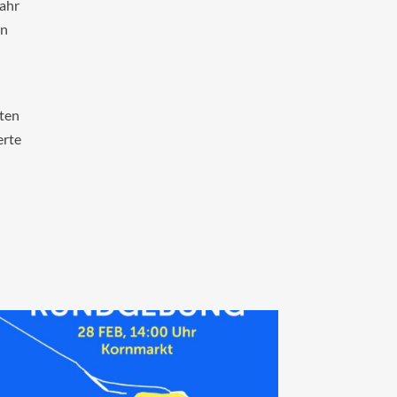
fahr
on
nten
erte