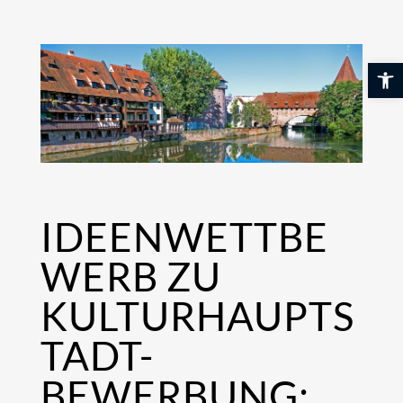
Skip
to
content
Werkzeuglei
IDEENWETTBE
WERB ZU
KULTURHAUPTS
TADT-
BEWERBUNG: