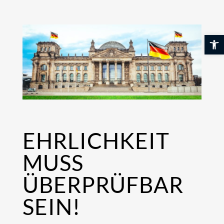
Skip
to
content
Werkzeuglei
EHRLICHKEIT
MUSS
ÜBERPRÜFBAR
SEIN!