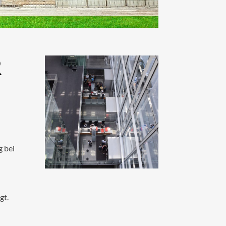
R
g bei
gt.