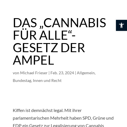
Skip
to
content
DAS „CANNABIS
Werkzeuglei
FÜR ALLE“-
GESETZ DER
AMPEL
von
Michael Frieser
|
Feb. 23, 2024
|
Allgemein
,
Bundestag
,
Innen und Recht
Kiffen ist demnächst legal. Mit ihrer
parlamentarischen Mehrheit haben SPD, Grüne und
FDP ein Gesetz zur Legalisierung von Cannabis