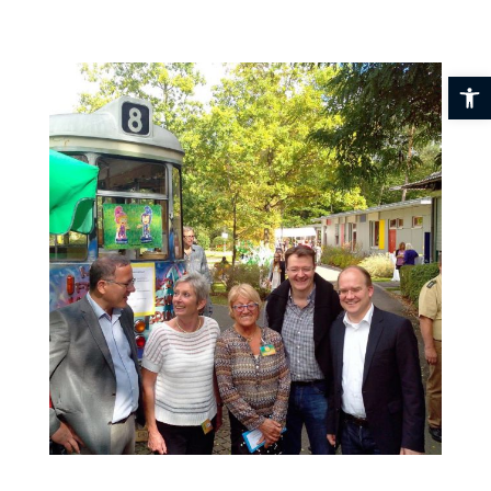
Skip
to
content
Werkzeuglei