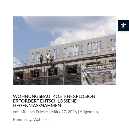
Skip
to
content
Werkzeuglei
WOHNUNGSBAU: KOSTENEXPLOSION
ERFORDERT ENTSCHLOSSENE
GEGENMASSNAHMEN
von
Michael Frieser
|
März 27, 2026
|
Allgemein
,
Bundestag
,
Wahlkreis