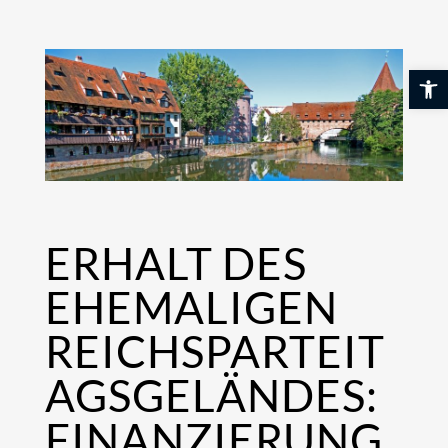
Skip
to
content
Werkzeuglei
ERHALT DES
EHEMALIGEN
REICHSPARTEIT
AGSGELÄNDES:
FINANZIERUNG