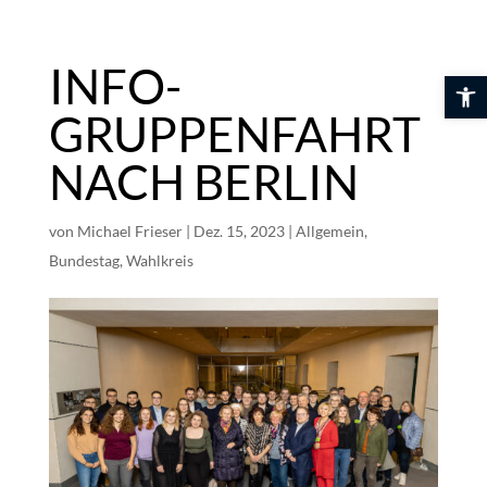
Skip
to
content
INFO-
Werkzeuglei
GRUPPENFAHRT
NACH BERLIN
von
Michael Frieser
|
Dez. 15, 2023
|
Allgemein
,
Bundestag
,
Wahlkreis