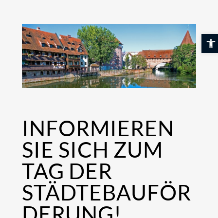
Skip
to
content
Werkzeugl
INFORMIEREN
SIE SICH ZUM
TAG DER
STÄDTEBAUFÖR
DERUNG!