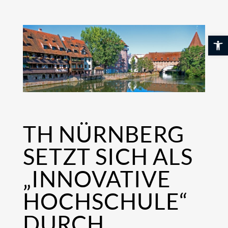
Skip
to
content
Werkzeuglei
TH NÜRNBERG
SETZT SICH ALS
„INNOVATIVE
HOCHSCHULE“
DURCH