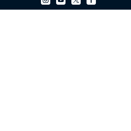



