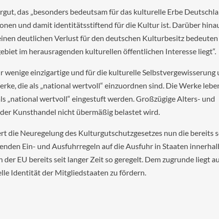
urgut, das „besonders bedeutsam für das kulturelle Erbe Deutschla
onen und damit identitätsstiftend für die Kultur ist. Darüber hina
inen deutlichen Verlust für den deutschen Kulturbesitz bedeuten
biet im herausragenden kulturellen öffentlichen Interesse liegt“
hr wenige einzigartige und für die kulturelle Selbstvergewisserung
rke, die als „national wertvoll“ einzuordnen sind. Die Werke leb
s „national wertvoll“ eingestuft werden. Großzügige Alters- und
 der Kunsthandel nicht übermäßig belastet wird.
t die Neuregelung des Kulturgutschutzgesetzes nun die bereits s
nden Ein- und Ausfuhrregeln auf die Ausfuhr in Staaten innerhal
n der EU bereits seit langer Zeit so geregelt. Dem zugrunde liegt a
lle Identität der Mitgliedstaaten zu fördern.