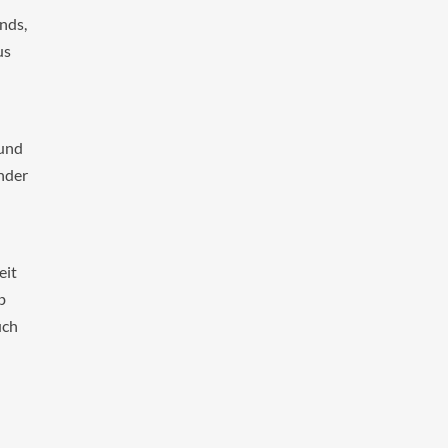
nds,
us
.
 und
ender
eit
b
uch