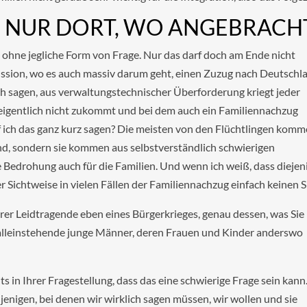
 NUR DORT, WO ANGEBRACH
 ohne jegliche Form von Frage. Nur das darf doch am Ende nicht
kussion, wo es auch massiv darum geht, einen Zuzug nach Deutschl
fach sagen, aus verwaltungstechnischer Überforderung kriegt jeder
 eigentlich nicht zukommt und bei dem auch ein Familiennachzug
arf ich das ganz kurz sagen? Die meisten von den Flüchtlingen kom
nd, sondern sie kommen aus selbstverständlich schwierigen
te Bedrohung auch für die Familien. Und wenn ich weiß, dass diejen
r Sichtweise in vielen Fällen der Familiennachzug einfach keinen S
yrer Leidtragende eben eines Bürgerkrieges, genau dessen, was Sie
s alleinstehende junge Männer, deren Frauen und Kinder anderswo
ts in Ihrer Fragestellung, dass das eine schwierige Frage sein kann.
njenigen, bei denen wir wirklich sagen müssen, wir wollen und sie