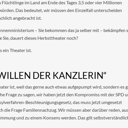
n Flüchtlinge im Land am Ende des Tages 3,5 oder vier Millionen
ürden. Das bedeutet, wir müssen den Einzelfall unterscheiden
chlich angebracht ist.
nenministerium – Sie bekommen das ja selber mit – bekämpfen s
ube Sie, dauert dieses Herbsttheater noch?
 ein Theater ist.
WILLEN DER KANZLERIN“
ater ist, weil das gerne auch etwas aufgepumpt wird, sondern es 
sche Frage zu sagen, wir haben jetzt den Kompromiss mit der SPD 
ylverfahren-Beschleunigungsgesetz, das muss jetzt umgesetzt
auch die Frage Familiennachzug. Wir müssen aber darüber reden, au
timmung und zu einem Konsens werden. Das gilt selbstverständlic