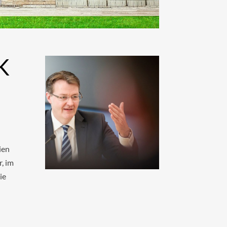
K
ien
, im
ie