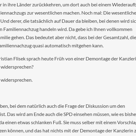
der in ihre Länder zurückkehren, um dort auch bei einem Wiederauf
iliennachzugs zur wesentlichen machen. Noch mal: Die wesentlich
Und derer, die tatsächlich auf Dauer da bleiben, bei denen wird si
nen Familiennachzug handeln wird. Da gebe ich Ihnen vollkommen
milie gehen. Das bedeutet aber nicht, dass bei der Gesamtzahl, di
amiliennachzug quasi automatisch mitgehen kann.
ristian Flisek sprach heute Früh von einer Demontage der Kanzler
m widersprechen?
h widersprechen.
aben, bei dem natürlich auch die Frage der Diskussion um den
ist. Das wird am Ende auch die SPD einsehen müssen, wie es bishe
 da einen etwas schlanken Fuß. Sie muss selber mit einem Vorschla
zen können, und das hat nichts mit der Demontage der Kanzlerin 