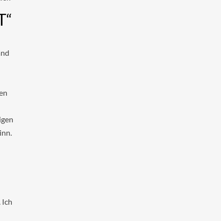
T“
and
men
igen
inn.
 Ich