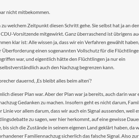
nbar nicht mitbekommen.
 zu welchem Zeitpunkt diesen Schritt gehe. Sie selbst hat ja an de
 CDU-Vorsitzende mitgewirkt. Ganz überraschend ist übrigens au
men klar ist: Alle wissen ja, dass wir ein Verfahren gewählt haben
 Überforderung einen sogenannten Vollschutz für die Flüchtlinge
riffen war, und eigentlich hätte den Flüchtlingen ja nur ein
 selbstverständlich auch den Nachzug begrenzen kann.
cher dauernd, ‚Es bleibt alles beim alten‘?
mlich dieser Plan war. Aber der Plan war ja bereits, auch darin war 
nnachzug Gedanken zu machen. Insofern geht es nicht darum, Fami
r Linie vor allem darum, dass wir auch ein Signal aussenden, weil 
chtlingsdebatte zu sagen, wer hier herkommt, auf eine gewisse Daue
e, bis sich die Zustände in seinem eigenen Land geklärt haben, da 
vorhandener Familiennachzug sicherlich das falsche Signal. Also zu