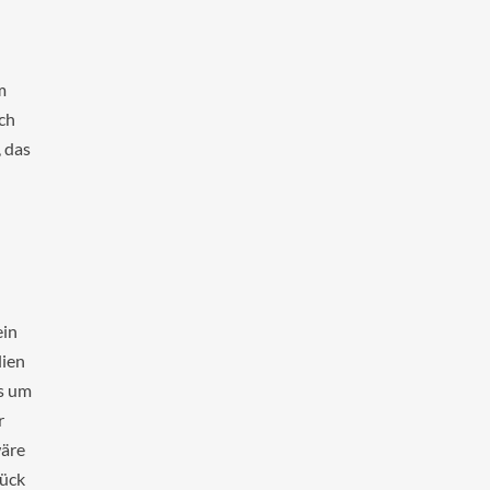
m
ch
, das
ein
lien
es um
r
wäre
rück