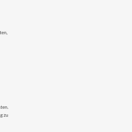
ten,
sten.
ug zu