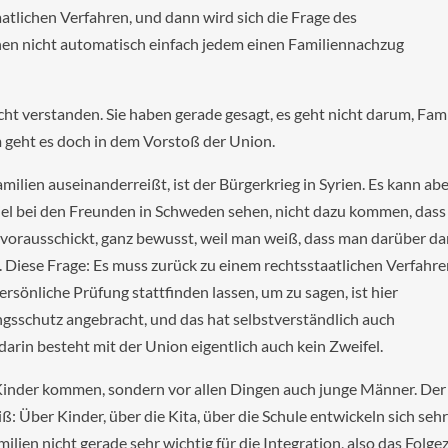
atlichen Verfahren, und dann wird sich die Frage des
nen nicht automatisch einfach jedem einen Familiennachzug
nicht verstanden. Sie haben gerade gesagt, es geht nicht darum, Fam
geht es doch in dem Vorstoß der Union.
milien auseinanderreißt, ist der Bürgerkrieg in Syrien. Es kann ab
piel bei den Freunden in Schweden sehen, nicht dazu kommen, dass
 vorausschickt, ganz bewusst, weil man weiß, dass man darüber d
 Diese Frage: Es muss zurück zu einem rechtsstaatlichen Verfahre
sönliche Prüfung stattfinden lassen, um zu sagen, ist hier
lingsschutz angebracht, und das hat selbstverständlich auch
rin besteht mit der Union eigentlich auch kein Zweifel.
Kinder kommen, sondern vor allen Dingen auch junge Männer. Der
iß: Über Kinder, über die Kita, über die Schule entwickeln sich seh
milien nicht gerade sehr wichtig für die Integration, also das Folgez