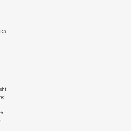
ich
geht
und
ch
h