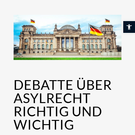
Skip
to
content
Werkzeuglei
DEBATTE ÜBER
ASYLRECHT
RICHTIG UND
WICHTIG