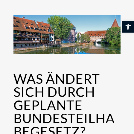
Skip
to
content
Werkzeuglei
WAS ÄNDERT
SICH DURCH
GEPLANTE
BUNDESTEILHA
BEGESETZ?