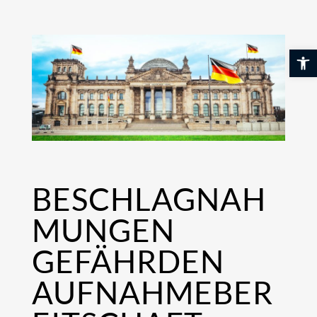
Skip
to
content
Werkzeuglei
BESCHLAGNAH
MUNGEN
GEFÄHRDEN
AUFNAHMEBER