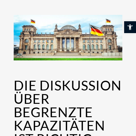
Skip
to
content
Werkzeuglei
DIE DISKUSSION
ÜBER
BEGRENZTE
KAPAZITÄTEN