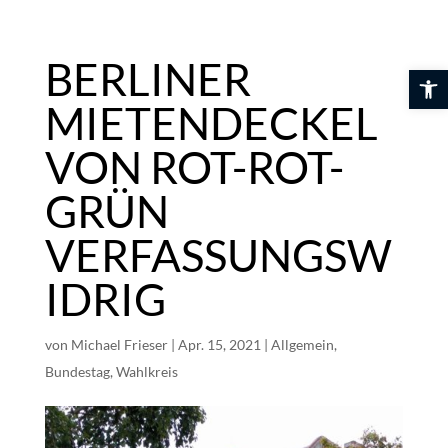
Skip
to
content
BERLINER
Werkzeuglei
MIETENDECKEL
VON ROT-ROT-
GRÜN
VERFASSUNGSW
IDRIG
von
Michael Frieser
|
Apr. 15, 2021
|
Allgemein
,
Bundestag
,
Wahlkreis