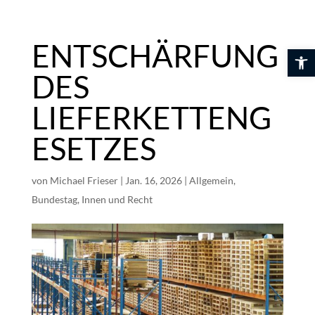
Skip
to
content
ENTSCHÄRFUNG
Werkzeuglei
DES
LIEFERKETTENG
ESETZES
von
Michael Frieser
|
Jan. 16, 2026
|
Allgemein
,
Bundestag
,
Innen und Recht