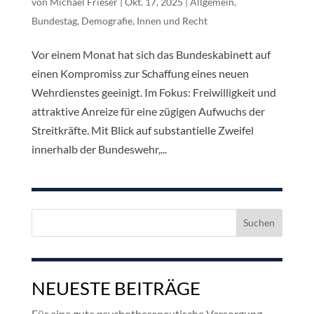
von
Michael Frieser
|
Okt. 17, 2025
|
Allgemein
,
Bundestag
,
Demografie
,
Innen und Recht
Vor einem Monat hat sich das Bundeskabinett auf
einen Kompromiss zur Schaffung eines neuen
Wehrdienstes geeinigt. Im Fokus: Freiwilligkeit und
attraktive Anreize für eine zügigen Aufwuchs der
Streitkräfte. Mit Blick auf substantielle Zweifel
innerhalb der Bundeswehr,...
Suchen
nach:
NEUESTE BEITRÄGE
Für eine gute psychotherapeutische Versorgung