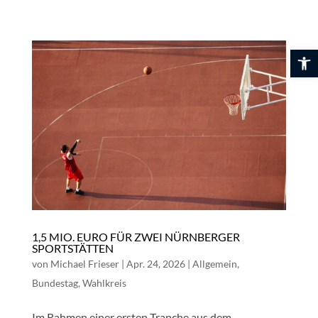
Skip
to
content
Werkzeuglei
1,5 MIO. EURO FÜR ZWEI NÜRNBERGER
SPORTSTÄTTEN
von
Michael Frieser
|
Apr. 24, 2026
|
Allgemein
,
Bundestag
,
Wahlkreis
Im Rahmen einer ersten Tranche aus dem