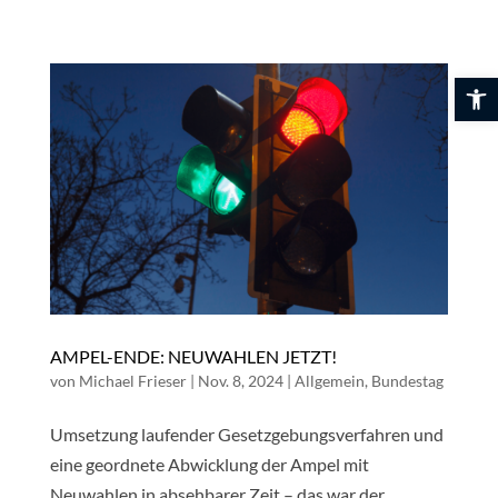
Skip
to
content
Werkzeuglei
AMPEL-ENDE: NEUWAHLEN JETZT!
von
Michael Frieser
|
Nov. 8, 2024
|
Allgemein
,
Bundestag
Umsetzung laufender Gesetzgebungsverfahren und
eine geordnete Abwicklung der Ampel mit
Neuwahlen in absehbarer Zeit – das war der