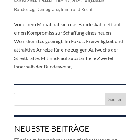
von
Michael Frieser
|
Okt. 17, 2025
|
Allgemein
,
Bundestag
,
Demografie
,
Innen und Recht
Vor einem Monat hat sich das Bundeskabinett auf
einen Kompromiss zur Schaffung eines neuen
Wehrdienstes geeinigt. Im Fokus: Freiwilligkeit und
attraktive Anreize für eine zügigen Aufwuchs der
Streitkräfte. Mit Blick auf substantielle Zweifel
innerhalb der Bundeswehr,...
Suchen
nach:
NEUESTE BEITRÄGE
Für eine gute psychotherapeutische Versorgung