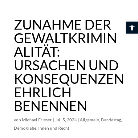
Skip
to
content
ZUNAHME DER
Werkzeuglei
GEWALTKRIMIN
ALITÄT:
URSACHEN UND
KONSEQUENZEN
EHRLICH
BENENNEN
von
Michael Frieser
|
Juli 5, 2024
|
Allgemein
,
Bundestag
,
Demografie
,
Innen und Recht