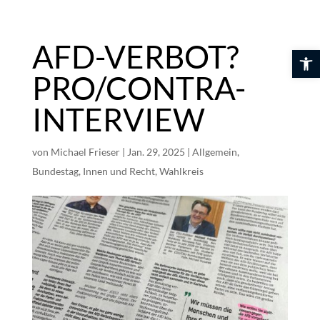
Skip
to
content
AFD-VERBOT?
Werkzeuglei
PRO/CONTRA-
INTERVIEW
von
Michael Frieser
|
Jan. 29, 2025
|
Allgemein
,
Bundestag
,
Innen und Recht
,
Wahlkreis