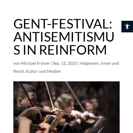
Skip
to
content
GENT-FESTIVAL:
Werkzeuglei
ANTISEMITISMU
S IN REINFORM
von
Michael Frieser
|
Sep. 12, 2025
|
Allgemein
,
Innen und
Recht
,
Kultur und Medien