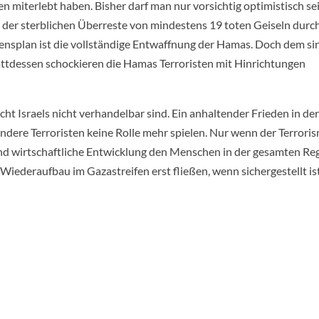
 miterlebt haben. Bisher darf man nur vorsichtig optimistisch sei
e der sterblichen Überreste von mindestens 19 toten Geiseln durch
densplan ist die vollständige Entwaffnung der Hamas. Doch dem si
attdessen schockieren die Hamas Terroristen mit Hinrichtungen
echt Israels nicht verhandelbar sind. Ein anhaltender Frieden in de
ndere Terroristen keine Rolle mehr spielen. Nur wenn der Terrori
und wirtschaftliche Entwicklung den Menschen in der gesamten Re
deraufbau im Gazastreifen erst fließen, wenn sichergestellt ist