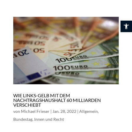
Skip
to
content
Werkzeuglei
WIE LINKS-GELB MIT DEM
NACHTRAGSHAUSHALT 60 MILLIARDEN
VERSCHIEBT
von
Michael Frieser
|
Jan. 28, 2022
|
Allgemein
,
Bundestag
,
Innen und Recht