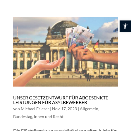
Skip
to
content
Werkzeuglei
UNSER GESETZENTWURF FÜR ABGESENKTE
LEISTUNGEN FÜR ASYLBEWERBER
von
Michael Frieser
|
Nov. 17, 2023
|
Allgemein
,
Bundestag
,
Innen und Recht
Die Flüchtlingskrise verschärft sich weiter. Allein für