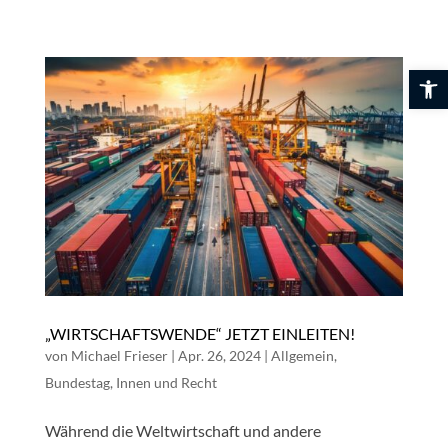
Skip
to
content
Werkzeuglei
„WIRTSCHAFTSWENDE“ JETZT EINLEITEN!
von
Michael Frieser
|
Apr. 26, 2024
|
Allgemein
,
Bundestag
,
Innen und Recht
Während die Weltwirtschaft und andere