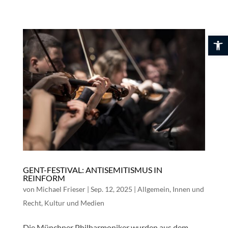
Skip
to
content
Werkzeuglei
GENT-FESTIVAL: ANTISEMITISMUS IN
REINFORM
von
Michael Frieser
|
Sep. 12, 2025
|
Allgemein
,
Innen und
Recht
,
Kultur und Medien
Die Münchner Philharmoniker wurden aus dem