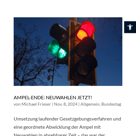
Skip
to
content
Werkzeuglei
AMPEL-ENDE: NEUWAHLEN JETZT!
von
Michael Frieser
|
Nov. 8, 2024
|
Allgemein
,
Bundestag
Umsetzung laufender Gesetzgebungsverfahren und
eine geordnete Abwicklung der Ampel mit
Neuwahlen in absehbarer Zeit – das war der