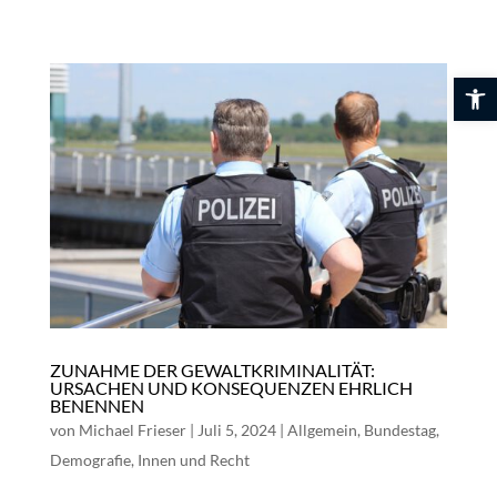
Skip
to
content
Werkzeuglei
ZUNAHME DER GEWALTKRIMINALITÄT:
URSACHEN UND KONSEQUENZEN EHRLICH
BENENNEN
von
Michael Frieser
|
Juli 5, 2024
|
Allgemein
,
Bundestag
,
Demografie
,
Innen und Recht