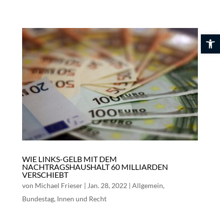
Skip
to
content
Werkzeuglei
WIE LINKS-GELB MIT DEM
NACHTRAGSHAUSHALT 60 MILLIARDEN
VERSCHIEBT
von
Michael Frieser
|
Jan. 28, 2022
|
Allgemein
,
Bundestag
,
Innen und Recht