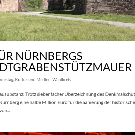
FÜR NÜRNBERGS
TADTGRABENSTÜTZMAUER
ndestag
,
Kultur und Medien
,
Wahlkreis
e Bausubstanz: Trotz siebenfacher Überzeichnung des Denkmalschu
rnberg eine halbe Million Euro für die Sanierung der historisch
on...