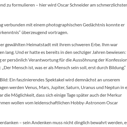
nd zu formulieren – hier wird Oscar Schneider am schmerzlichste
ung verbunden mit einem photographischen Gedächtnis konnte er
„Erkenntnis“ überzeugend vortragen.
iner gewählten Heimatstadt mit ihrem schweren Erbe. Ihm war
n lang. Und er hatte es bereits in den sechziger Jahren bewiesen: 
ug er persönlich Verantwortung für die Aussöhnung der Konfessio
 „Der Mensch ist, was er als Mensch sein soll, erst durch Bildung.“
n Bild: Ein faszinierendes Spektakel wird demnächst an unserem
gen werden Venus, Mars, Jupiter, Saturn, Uranus und Neptun in e
 die Möglichkeit, dass sich einige Tage später auch der Merkur
d nehmen wollen vom leidenschaftlichen Hobby-Astronom Oscar
 verdanken – sein Andenken muss nicht dinglich bewahrt werden, e