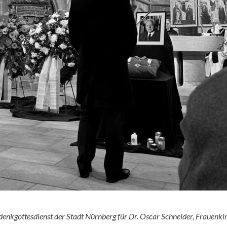
denkgottesdienst der Stadt Nürnberg für Dr. Oscar Schneider, Frauenki