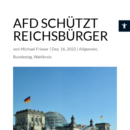
Skip
to
content
AFD SCHÜTZT
Werkzeuglei
REICHSBÜRGER
von
Michael Frieser
|
Dez. 16, 2022
|
Allgemein
,
Bundestag
,
Wahlkreis