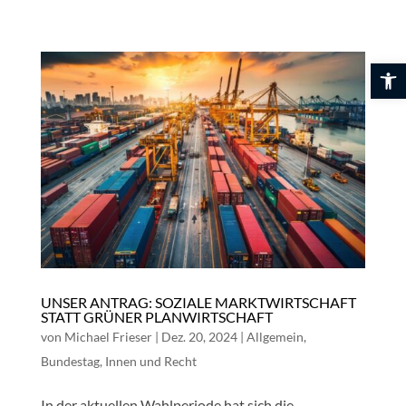
Skip
to
content
Werkzeuglei
UNSER ANTRAG: SOZIALE MARKTWIRTSCHAFT
STATT GRÜNER PLANWIRTSCHAFT
von
Michael Frieser
|
Dez. 20, 2024
|
Allgemein
,
Bundestag
,
Innen und Recht
In der aktuellen Wahlperiode hat sich die