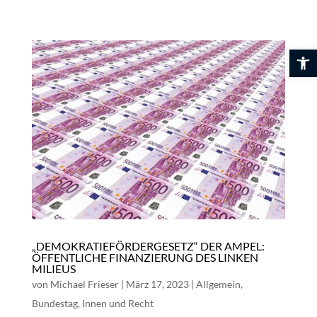
Skip
to
content
Werkzeuglei
„DEMOKRATIEFÖRDERGESETZ“ DER AMPEL:
ÖFFENTLICHE FINANZIERUNG DES LINKEN
MILIEUS
von
Michael Frieser
|
März 17, 2023
|
Allgemein
,
Bundestag
,
Innen und Recht