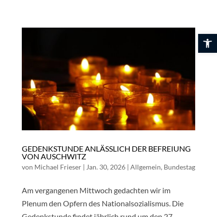
Skip
to
content
Werkzeuglei
GEDENKSTUNDE ANLÄSSLICH DER BEFREIUNG
VON AUSCHWITZ
von
Michael Frieser
|
Jan. 30, 2026
|
Allgemein
,
Bundestag
Am vergangenen Mittwoch gedachten wir im
Plenum den Opfern des Nationalsozialismus. Die
Gedenkstunde findet jährlich rund um den 27.