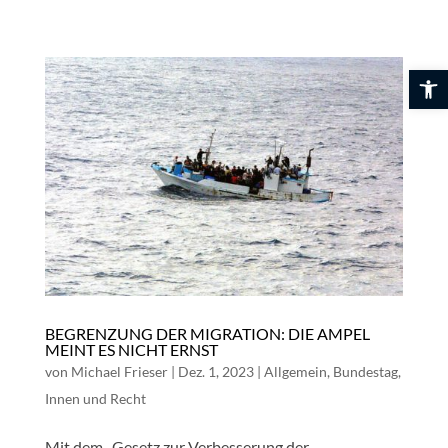
Skip
to
content
Werkzeuglei
BEGRENZUNG DER MIGRATION: DIE AMPEL
MEINT ES NICHT ERNST
von
Michael Frieser
|
Dez. 1, 2023
|
Allgemein
,
Bundestag
,
Innen und Recht
Mit dem „Gesetz zur Verbesserung der