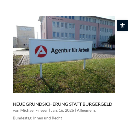
Skip
to
content
Werkzeuglei
NEUE GRUNDSICHERUNG STATT BÜRGERGELD
von
Michael Frieser
|
Jan. 16, 2026
|
Allgemein
,
Bundestag
,
Innen und Recht