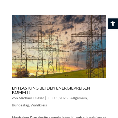
Skip
to
content
Werkzeuglei
ENTLASTUNG BEI DEN ENERGIEPREISEN
KOMMT!
von
Michael Frieser
|
Juli 11, 2025
|
Allgemein
,
Bundestag
,
Wahlkreis
Nachdem Bundesfinanzminister Klingbeil verkündet